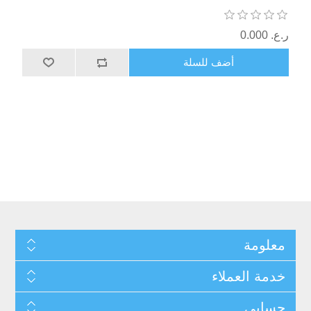
ر.ع.‏‏ 0.000
أضف للسلة
معلومة
خدمة العملاء
حسابي