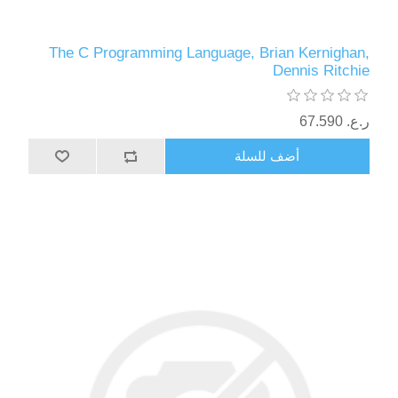
The C Programming Language, Brian Kernighan,
Dennis Ritchie
ر.ع.‏‏ 67.590
أضف للسلة