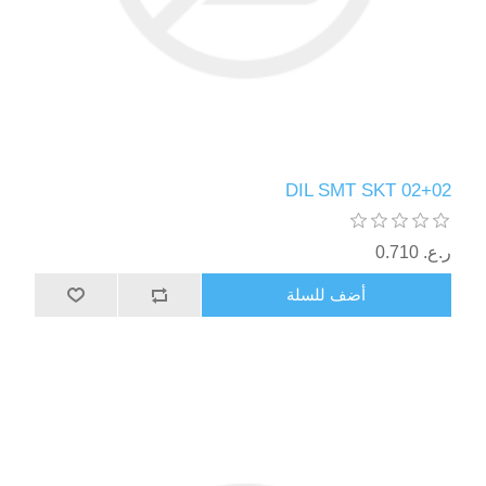
02+02 DIL SMT SKT
ر.ع.‏‏ 0.710
أضف للسلة