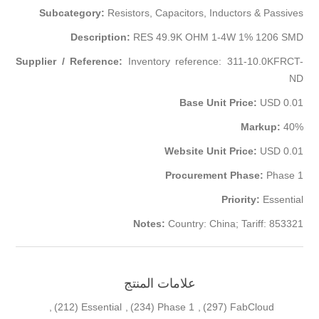
Subcategory:
Resistors, Capacitors, Inductors & Passives
Description:
RES 49.9K OHM 1-4W 1% 1206 SMD
Supplier / Reference:
Inventory reference: 311-10.0KFRCT-
ND
Base Unit Price:
USD 0.01
Markup:
40%
Website Unit Price:
USD 0.01
Procurement Phase:
Phase 1
Priority:
Essential
Notes:
Country: China; Tariff: 853321
علامات المنتج
,
(212)
Essential
,
(234)
Phase 1
,
(297)
FabCloud