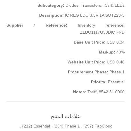
Subcategory:
Diodes, Transistors, ICs & LEDs
Description:
IC REG LDO 3.3V 1A SOT223-3
Supplier / Reference:
Inventory reference:
ZLDO1117G33DICT-ND
Base Unit Price:
USD 0.34
Markup:
40%
Website Unit Price:
USD 0.48
Procurement Phase:
Phase 1
Priority:
Essential
Notes:
Tariff: 8542.31.0000
علامات المنتج
,
(212)
Essential
,
(234)
Phase 1
,
(297)
FabCloud