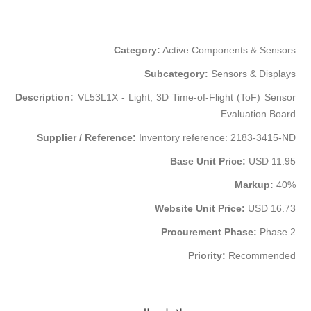
Category:
Active Components & Sensors
Subcategory:
Sensors & Displays
Description:
VL53L1X - Light, 3D Time-of-Flight (ToF) Sensor
Evaluation Board
Supplier / Reference:
Inventory reference: 2183-3415-ND
Base Unit Price:
USD 11.95
Markup:
40%
Website Unit Price:
USD 16.73
Procurement Phase:
Phase 2
Priority:
Recommended