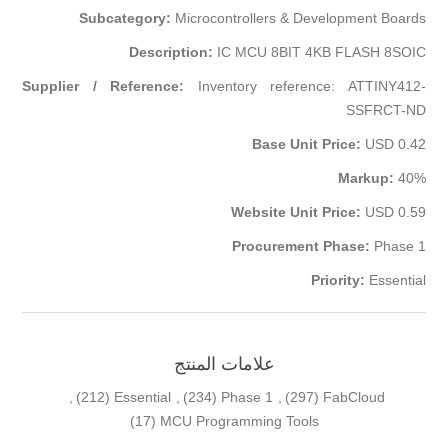
Subcategory:
Microcontrollers & Development Boards
Description:
IC MCU 8BIT 4KB FLASH 8SOIC
Supplier / Reference:
Inventory reference: ATTINY412-
SSFRCT-ND
Base Unit Price:
USD 0.42
Markup:
40%
Website Unit Price:
USD 0.59
Procurement Phase:
Phase 1
Priority:
Essential
علامات المنتج
,
(212)
Essential
,
(234)
Phase 1
,
(297)
FabCloud
(17)
MCU Programming Tools