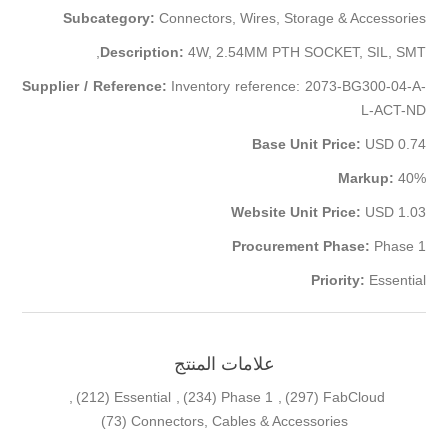
Subcategory:
Connectors, Wires, Storage & Accessories
Description:
4W, 2.54MM PTH SOCKET, SIL, SMT,
Supplier / Reference:
Inventory reference: 2073-BG300-04-A-
L-ACT-ND
Base Unit Price:
USD 0.74
Markup:
40%
Website Unit Price:
USD 1.03
Procurement Phase:
Phase 1
Priority:
Essential
علامات المنتج
,
(212)
Essential
,
(234)
Phase 1
,
(297)
FabCloud
(73)
Connectors, Cables & Accessories