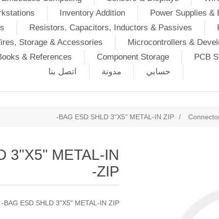
kstations
Inventory Addition
Power Supplies & 
Ds
Resistors, Capacitors, Inductors & Passives
ires, Storage & Accessories
Microcontrollers & Deve
Books & References
Component Storage
PCB St
حسابي
مدونة
اتصل بنا
BAG ESD SHLD 3"X5" METAL-IN ZIP-
/
Connector
 3"X5" METAL-IN
ZIP-
BAG ESD SHLD 3"X5" METAL-IN ZIP-