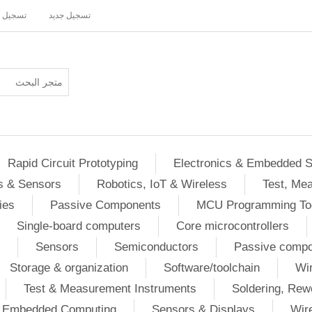
تسجيل جديد
تسجيل 
Rapid Circuit Prototyping
Electronics & Embedded 
s & Sensors
Robotics, IoT & Wireless
Test, Me
ies
Passive Components
MCU Programming To
Single-board computers
Core microcontrollers
Sensors
Semiconductors
Passive comp
Storage & organization
Software/toolchain
Wir
Test & Measurement Instruments
Soldering, Rew
 / Embedded Computing
Sensors & Displays
Wir