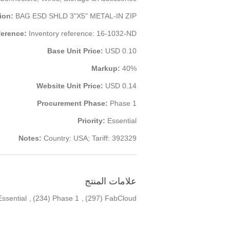
ion:
BAG ESD SHLD 3"X5" METAL-IN ZIP-
ference:
Inventory reference: 16-1032-ND
Base Unit Price:
USD 0.10
Markup:
40%
Website Unit Price:
USD 0.14
Procurement Phase:
Phase 1
Priority:
Essential
Notes:
Country: USA; Tariff: 392329
علامات المنتج
Essential
,
(234)
Phase 1
,
(297)
FabCloud