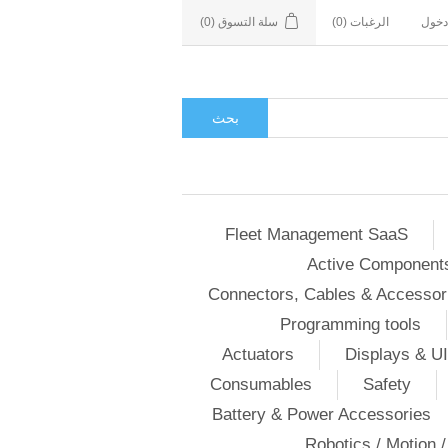
دخول
الرغبات
(0)
سلة التسوق
(0)
بحث
Fleet Management SaaS
Active Component
Connectors, Cables & Accessor
Programming tools
Actuators
Displays & UI
Consumables
Safety
Battery & Power Accessories
Robotics / Motion