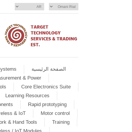
الصفحة الرئيسية
Systems
asurement & Power
ols
Core Electronics Suite
Learning Resources
onents
Rapid prototyping
eless & IoT
Motor control
ork & Hand Tools
Training
eless / IoT Modules