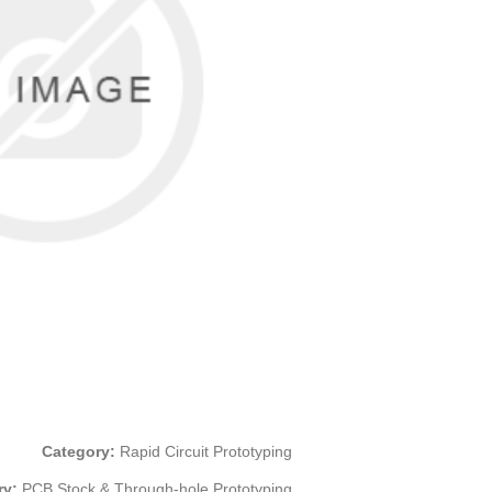
Category:
Rapid Circuit Prototyping
ry:
PCB Stock & Through-hole Prototyping