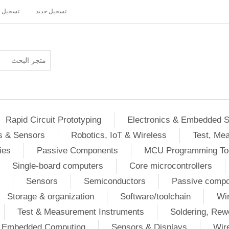
تسجيل جديد
تسجيل 
Rapid Circuit Prototyping
Electronics & Embedded 
s & Sensors
Robotics, IoT & Wireless
Test, Me
ies
Passive Components
MCU Programming To
Single-board computers
Core microcontrollers
Sensors
Semiconductors
Passive comp
Storage & organization
Software/toolchain
Wir
Test & Measurement Instruments
Soldering, Rew
 / Embedded Computing
Sensors & Displays
Wir