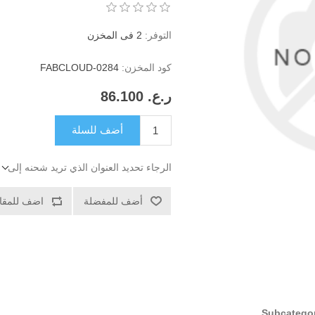
التوفر:
2 فى المخزن
كود المخزن:
FABCLOUD-0284
ر.ع.‏‏ 86.100
أضف للسلة
الرجاء تحديد العنوان الذي تريد شحنه إلى
أضف للمفضلة
اضف للمقار
Subcatego