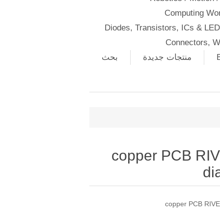
Computing Wor
Diodes, Transistors, ICs & LE
Connectors, W
منتجات جديدة
بحث
copper PCB RIV
di
copper PCB RIVET