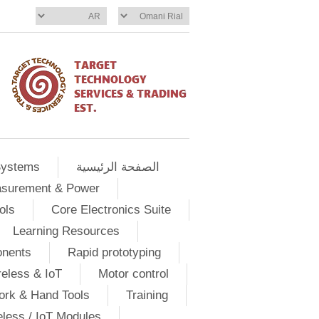
الصفحة الرئيسية
Systems
asurement & Power
ols
Core Electronics Suite
Learning Resources
onents
Rapid prototyping
eless & IoT
Motor control
ork & Hand Tools
Training
eless / IoT Modules