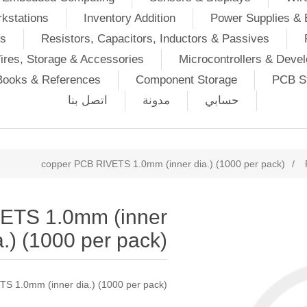
kstations
Inventory Addition
Power Supplies & 
Ds
Resistors, Capacitors, Inductors & Passives
ires, Storage & Accessories
Microcontrollers & Deve
Books & References
Component Storage
PCB St
حسابي
مدونة
اتصل بنا
copper PCB RIVETS 1.0mm (inner dia.) (1000 per pack)
/
ETS 1.0mm (inner
a.) (1000 per pack)
S 1.0mm (inner dia.) (1000 per pack)