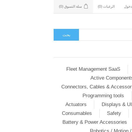
دخول
الرغبات
(0)
سلة التسوق
(0)
بحث
Fleet Management SaaS
Active Component
Connectors, Cables & Accessor
Programming tools
Actuators
Displays & UI
Consumables
Safety
Battery & Power Accessories
Robotics / Motion