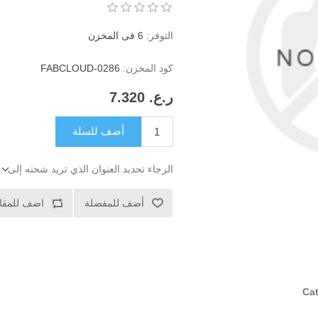
التوفر:
6 فى المخزن
كود المخزن:
FABCLOUD-0286
ر.ع.‏‏ 7.320
أضف للسلة
الرجاء تحديد العنوان الذي تريد شحنه إلى
أضف للمفضلة
اضف للمقار
Ca