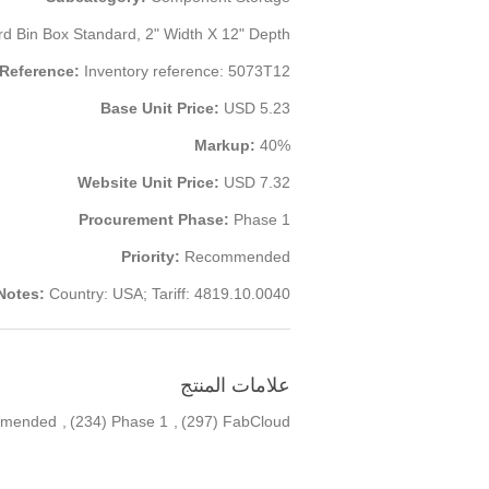
d Bin Box Standard, 2" Width X 12" Depth
 Reference:
Inventory reference: 5073T12
Base Unit Price:
USD 5.23
Markup:
40%
Website Unit Price:
USD 7.32
Procurement Phase:
Phase 1
Priority:
Recommended
Notes:
Country: USA; Tariff: 4819.10.0040
علامات المنتج
mended
,
(234)
Phase 1
,
(297)
FabCloud