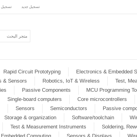
تسجيل جديد
تسجيل 
Rapid Circuit Prototyping
Electronics & Embedded 
s & Sensors
Robotics, IoT & Wireless
Test, Me
ies
Passive Components
MCU Programming To
Single-board computers
Core microcontrollers
Sensors
Semiconductors
Passive comp
Storage & organization
Software/toolchain
Wir
Test & Measurement Instruments
Soldering, Rew
 / Embedded Computing
Sensors & Displays
Wir