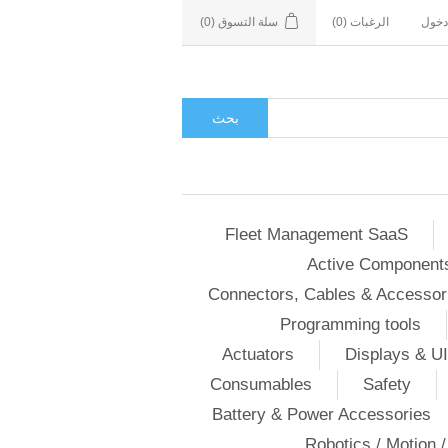
دخول
الرغبات
(0)
سلة التسوق
(0)
بحث
Fleet Management SaaS
Active Component
Connectors, Cables & Accessor
Programming tools
Actuators
Displays & UI
Consumables
Safety
Battery & Power Accessories
Robotics / Motion