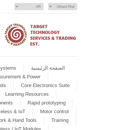
الصفحة الرئيسية
Systems
asurement & Power
ols
Core Electronics Suite
Learning Resources
onents
Rapid prototyping
eless & IoT
Motor control
ork & Hand Tools
Training
eless / IoT Modules