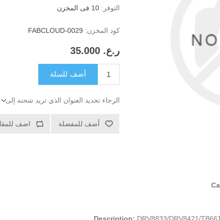
التوفر:
10 فى المخزن
كود المخزن:
FABCLOUD-0029
ر.ع.‏‏ 35.000
أضف للسلة
الرجاء تحديد العنوان الذي تريد شحنه إلى
أضف للمفضلة
اضف للمقار
Ca
Description:
DRV8833/DRV8421/TB6612F