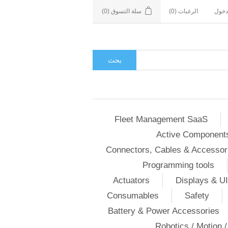
دخول
الرغبات
(0)
سلة التسوق
(0)
بحث
Fleet Management SaaS
Active Component
Connectors, Cables & Accessor
Programming tools
Actuators
Displays & UI
Consumables
Safety
Battery & Power Accessories
Robotics / Motion