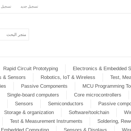
تسجيل جديد
تسجيل 
Rapid Circuit Prototyping
Electronics & Embedded 
s & Sensors
Robotics, IoT & Wireless
Test, Me
ies
Passive Components
MCU Programming To
Single-board computers
Core microcontrollers
Sensors
Semiconductors
Passive comp
Storage & organization
Software/toolchain
Wir
Test & Measurement Instruments
Soldering, Rew
 / Embedded Computing
Sensors & Displays
Wir