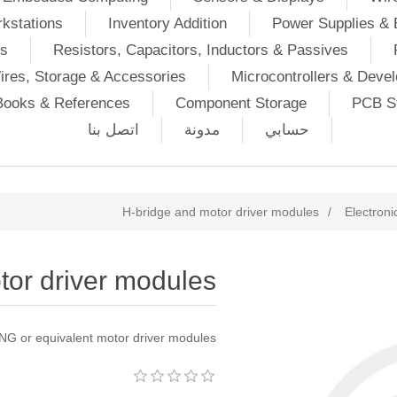
kstations
Inventory Addition
Power Supplies & 
Ds
Resistors, Capacitors, Inductors & Passives
ires, Storage & Accessories
Microcontrollers & Deve
Books & References
Component Storage
PCB St
حسابي
مدونة
اتصل بنا
H-bridge and motor driver modules
/
Electron
tor driver modules
or equivalent motor driver modules