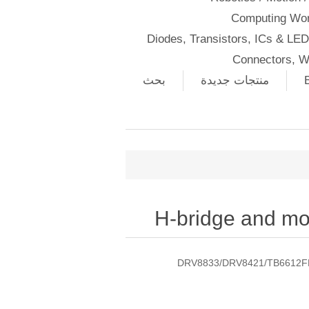
Computing Wor
Diodes, Transistors, ICs & LE
Connectors, W
منتجات جديدة
بحث
H-bridge and mo
DRV8833/DRV8421/TB6612FNG 