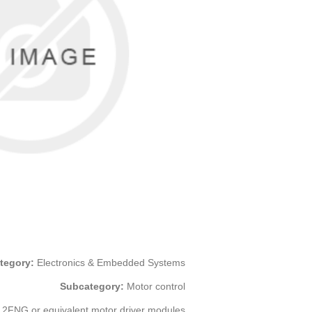
tegory:
Electronics & Embedded Systems
Subcategory:
Motor control
NG or equivalent motor driver modules