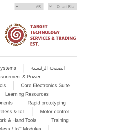
الصفحة الرئيسية
Systems
asurement & Power
ols
Core Electronics Suite
Learning Resources
onents
Rapid prototyping
eless & IoT
Motor control
ork & Hand Tools
Training
eless / IoT Modules