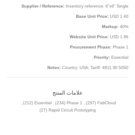
Supplier / Reference:
Inventory reference: 6"x8" Single
Base Unit Price:
USD 1.40
Markup:
40%
Website Unit Price:
USD 1.96
Procurement Phase:
Phase 1
Priority:
Essential
Notes:
Country: USA; Tariff: 4811.90.5050
علامات المنتج
,
(212)
Essential
,
(234)
Phase 1
,
(297)
FabCloud
(27)
Rapid Circuit Prototyping