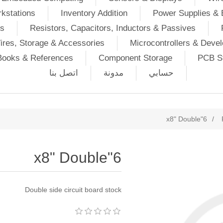
kstations
Inventory Addition
Power Supplies & 
Ds
Resistors, Capacitors, Inductors & Passives
ires, Storage & Accessories
Microcontrollers & Deve
Books & References
Component Storage
PCB St
حسابي
مدونة
اتصل بنا
6"x8" Double
/
6"x8" Double
Double side circuit board stock