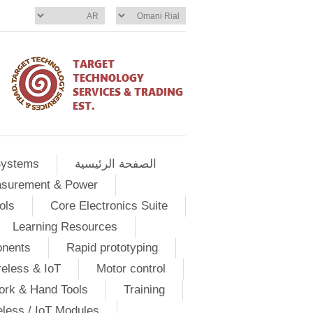
الصفحة الرئيسية
Systems
asurement & Power
ols
Core Electronics Suite
Learning Resources
onents
Rapid prototyping
eless & IoT
Motor control
ork & Hand Tools
Training
eless / IoT Modules