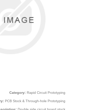
Category:
Rapid Circuit Prototyping
ry:
PCB Stock & Through-hole Prototyping
scription:
Double side circuit board stock