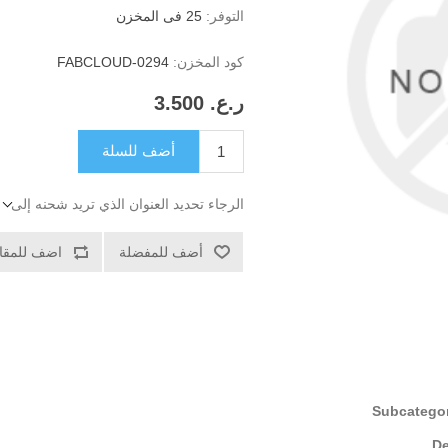
التوفر:
25 فى المخزن
كود المخزن:
FABCLOUD-0294
ر.ع.‏‏ 3.500
أضف للسلة
الرجاء تحديد العنوان الذي تريد شحنه إلى
أضف للمفضلة
اضف للمقار
Subcatego
De