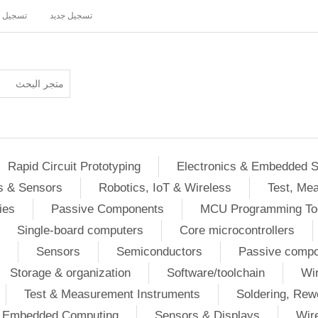
تسجيل جديد
تسجيل 
Rapid Circuit Prototyping
Electronics & Embedded 
s & Sensors
Robotics, IoT & Wireless
Test, Me
ies
Passive Components
MCU Programming To
Single-board computers
Core microcontrollers
Sensors
Semiconductors
Passive comp
Storage & organization
Software/toolchain
Wir
Test & Measurement Instruments
Soldering, Rew
 / Embedded Computing
Sensors & Displays
Wir