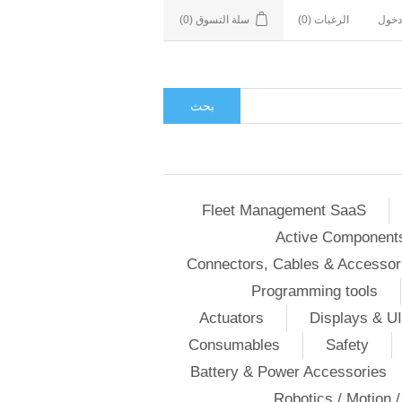
دخول
الرغبات
(0)
سلة التسوق
(0)
بحث
Fleet Management SaaS
Active Component
Connectors, Cables & Accessor
Programming tools
Actuators
Displays & UI
Consumables
Safety
Battery & Power Accessories
Robotics / Motion