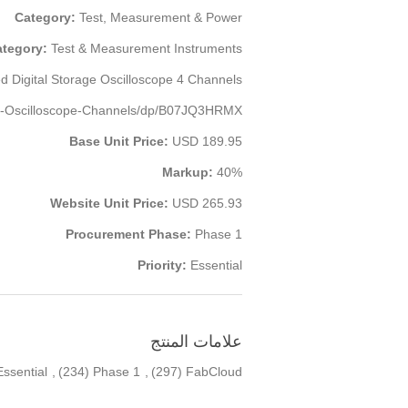
Category:
Test, Measurement & Power
tegory:
Test & Measurement Instruments
Digital Storage Oscilloscope 4 Channels
d-Oscilloscope-Channels/dp/B07JQ3HRMX
Base Unit Price:
USD 189.95
Markup:
40%
Website Unit Price:
USD 265.93
Procurement Phase:
Phase 1
Priority:
Essential
علامات المنتج
Essential
,
(234)
Phase 1
,
(297)
FabCloud