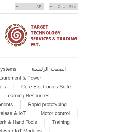
الصفحة الرئيسية
Systems
asurement & Power
ols
Core Electronics Suite
Learning Resources
onents
Rapid prototyping
eless & IoT
Motor control
ork & Hand Tools
Training
eless / IoT Modules