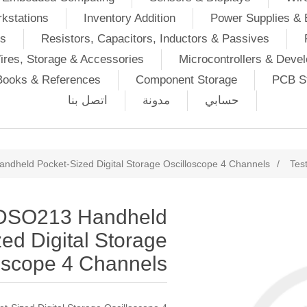
kstations
Inventory Addition
Power Supplies & 
Ds
Resistors, Capacitors, Inductors & Passives
ires, Storage & Accessories
Microcontrollers & Deve
Books & References
Component Storage
PCB St
حسابي
مدونة
اتصل بنا
ndheld Pocket-Sized Digital Storage Oscilloscope 4 Channels
/
Tes
 DSO213 Handheld
ed Digital Storage
oscope 4 Channels