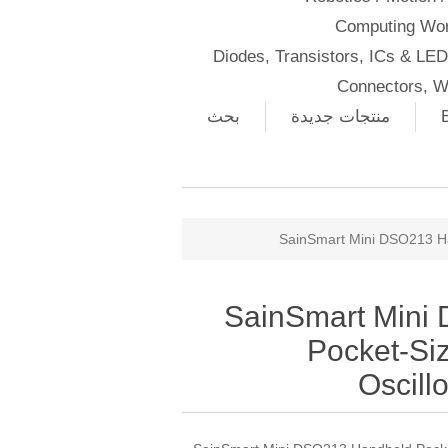
Computing Wor
Diodes, Transistors, ICs & LE
Connectors, W
منتجات جديدة
بحث
SainSmart Mini DSO213 Ha
SainSmart Mini
Pocket-Siz
Oscill