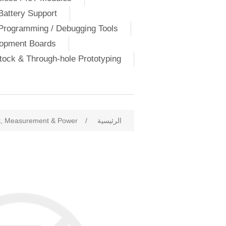
Battery Support
Programming / Debugging Tools
lopment Boards
ock & Through-hole Prototyping
الرئيسية
/
t, Measurement & Power