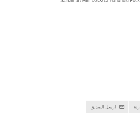
SainSmart Mini DSO213 Handheld Pocket
نة
ارسل الصديق