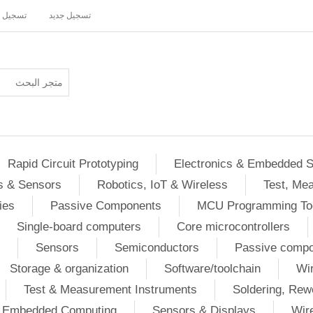
تسجيل جديد
تسجيل 
Rapid Circuit Prototyping
Electronics & Embedded 
s & Sensors
Robotics, IoT & Wireless
Test, Me
ies
Passive Components
MCU Programming To
Single-board computers
Core microcontrollers
Sensors
Semiconductors
Passive comp
Storage & organization
Software/toolchain
Wir
Test & Measurement Instruments
Soldering, Rew
 / Embedded Computing
Sensors & Displays
Wir