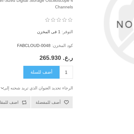
-Sized Digital Storage Oscilloscope 4
Channels
التوفر:
1 فى المخزن
كود المخزن:
FABCLOUD-0048
ر.ع.‏‏ 265.930
أضف للسلة
الرجاء تحديد العنوان الذي تريد شحنه إلى
أضف للمفضلة
اضف للمقار