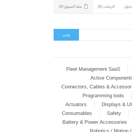
دخول
الرغبات
(0)
سلة التسوق
(0)
بحث
Fleet Management SaaS
Active Component
Connectors, Cables & Accessor
Programming tools
Actuators
Displays & UI
Consumables
Safety
Battery & Power Accessories
Robotics / Motion