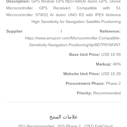
Description:
GPS Module GPS NEO-6M(Ar duino GPS, Drone
Microcontroller GPS Receiver) Compatible with 51
Microcontroller STM32 Ar duino UNO R3 with IPEX Antenna
High Sensitivity for Navigation Satellite Positioning
Supplier / Reference:
https://www.amazon.com/Microcontroller-Compatible-
Sensitivity-Navigation-Positioning/dp/B07P8YMVNT
Base Unit Price:
USD 10.99
Markup:
40%
Website Unit Price:
USD 15.39
Procurement Phase:
Phase 2
Priority:
Recommended
علامات المنتج
,
(81)
Recommended
,
(63)
Phase 2
,
(297)
FabCloud