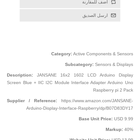
اضف للمقارنة
ارسل الصديق
Category:
Active Components & Sensors
Subcategory:
Sensors & Displays
Description:
JANSANE 16x2 1602 LCD Arduino Display
Screen Blue + IIC I2C Module Interface Adapter Arduino Uno
Raspberry pi 2 Pack
Supplier / Reference:
https://www.amazon.com/JANSANE-
Arduino-Display-Interface-Raspberry/dp/B07D83DY17
Base Unit Price:
USD 9.99
Markup:
40%
Website Unit Price:
USD 13.99