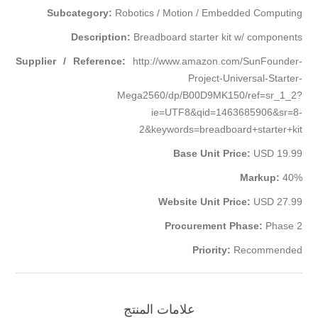
Subcategory:
Robotics / Motion / Embedded Computing
Description:
Breadboard starter kit w/ components
Supplier / Reference:
http://www.amazon.com/SunFounder-
Project-Universal-Starter-
Mega2560/dp/B00D9MK150/ref=sr_1_2?
ie=UTF8&qid=1463685906&sr=8-
2&keywords=breadboard+starter+kit
Base Unit Price:
USD 19.99
Markup:
40%
Website Unit Price:
USD 27.99
Procurement Phase:
Phase 2
Priority:
Recommended
علامات المنتج