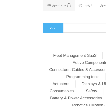
دخول
الرغبات
(0)
سلة التسوق
(0)
بحث
Fleet Management SaaS
Active Component
Connectors, Cables & Accessor
Programming tools
Actuators
Displays & UI
Consumables
Safety
Battery & Power Accessories
Robotics / Motion