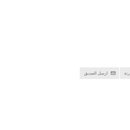
نة
ارسل الصديق