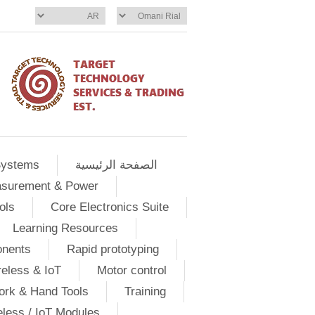
الصفحة الرئيسية
Systems
asurement & Power
ols
Core Electronics Suite
Learning Resources
onents
Rapid prototyping
eless & IoT
Motor control
ork & Hand Tools
Training
eless / IoT Modules