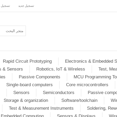
تسجيل جديد
تسجيل 
Rapid Circuit Prototyping
Electronics & Embedded 
s & Sensors
Robotics, IoT & Wireless
Test, Me
ies
Passive Components
MCU Programming To
Single-board computers
Core microcontrollers
Sensors
Semiconductors
Passive comp
Storage & organization
Software/toolchain
Wir
Test & Measurement Instruments
Soldering, Rew
 / Embedded Computing
Sensors & Displays
Wir