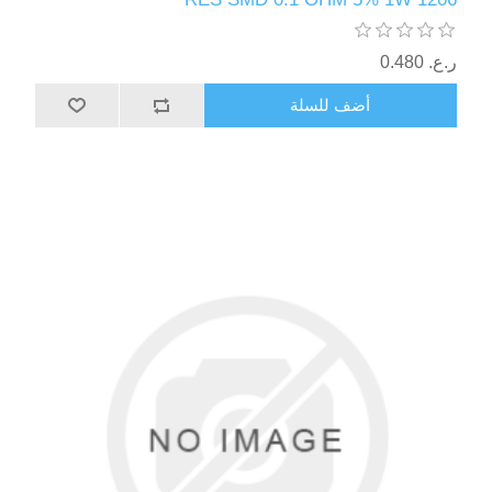
ر.ع.‏‏ 0.480
أضف للسلة