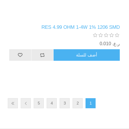
RES 4.99 OHM 1-4W 1% 1206 SMD
ر.ع.‏‏ 0.010
أضف للسلة
5
4
3
2
1