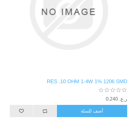
RES .10 OHM 1-4W 1% 1206 SMD
ر.ع.‏‏ 0.240
أضف للسلة