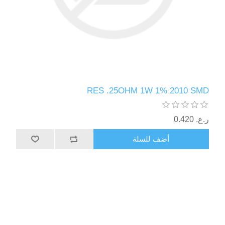
RES .25OHM 1W 1% 2010 SMD
ر.ع.‏‏ 0.420
أضف للسلة